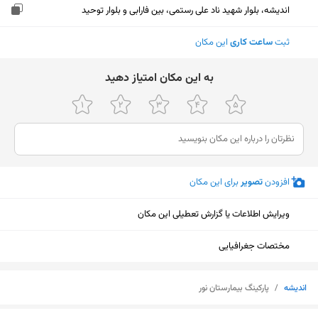
اندیشه، بلوار شهید ناد علی رستمی، بین فارابی و بلوار توحید
ثبت
ساعت کاری
این مکان
ﺑﻪ اﯾﻦ ﻣﮑﺎن اﻣﺘﯿﺎز دﻫﯿﺪ
افزودن
تصویر
برای این مکان
ویرایش اطلاعات یا گزارش تعطیلی این مکان
مختصات جغرافیایی
اندیشه
/
پارکینگ بیمارستان نور
نمایش نقشه