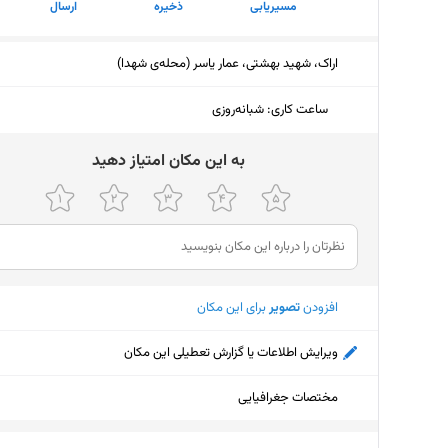
مسیریابی
ذخیره
ارسال
اراک، شهید بهشتی، عمار یاسر (محله‌ی شهدا)
ساعت کاری
:
شبانه‌روزی
ﺑﻪ اﯾﻦ ﻣﮑﺎن اﻣﺘﯿﺎز دﻫﯿﺪ
افزودن
تصویر
برای این مکان
ویرایش اطلاعات یا گزارش تعطیلی این مکان
مختصات جغرافیایی