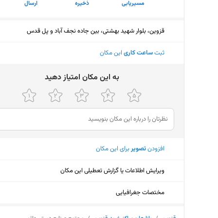
مسیریابی
ذخیره
ارسال
قزوین، بلوار شهید بهشتی، بین جاده نجف آباد و پل قدس
ثبت
ساعت کاری
این مکان
ﺑﻪ اﯾﻦ ﻣﮑﺎن اﻣﺘﯿﺎز دﻫﯿﺪ
افزودن
تصویر
برای این مکان
ویرایش اطلاعات یا گزارش تعطیلی این مکان
مختصات جغرافیایی