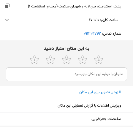
رشت، استقامت، بین لاله و شهدای سلامت (محله‌ی استقامت ۱)
ساعت کاری
:
۱۰ تا ۱۷
دوشنبه (امروز)
۱۰ تا ۱۷
شماره تماس:
‎0911131742
سه‌شنبه
۱۰ تا ۱۷
ﺑﻪ اﯾﻦ ﻣﮑﺎن اﻣﺘﯿﺎز دﻫﯿﺪ
چهارشنبه
۱۰ تا ۱۷
پنجشنبه
۱۰ تا ۱۷
جمعه
تعطیل
افزودن
تصویر
برای این مکان
شنبه
۱۰ تا ۱۷
یکشنبه
۱۰ تا ۱۷
ویرایش اطلاعات یا گزارش تعطیلی این مکان
مختصات جغرافیایی
نمایش نقشه