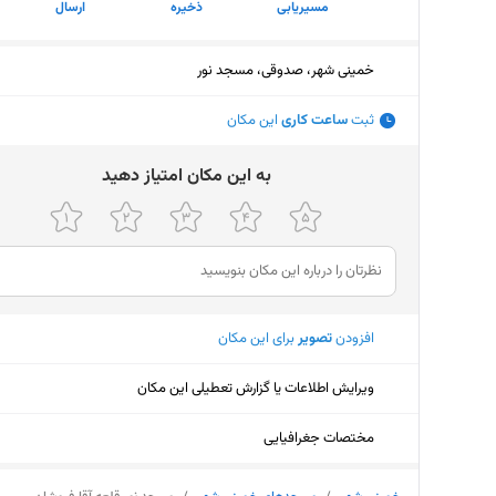
مسیریابی
ذخیره
ارسال
خمینی شهر، صدوقی، مسجد نور
ثبت
ساعت کاری
این مکان
ﺑﻪ اﯾﻦ ﻣﮑﺎن اﻣﺘﯿﺎز دﻫﯿﺪ
افزودن
تصویر
برای این مکان
ویرایش اطلاعات یا گزارش تعطیلی این مکان
مختصات جغرافیایی