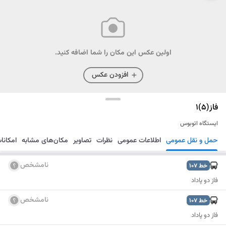
اولین عکس این مکان را شما اضافه کنید.
افزودن عکس
فاز(5)1
ایستگاه اتوبوس
حمل و نقل عمومی
اطلاعات عمومی
نظرات
تصاویر
مکان‌های مشابه
امکانا
مسیریابی
ذخیره
ارسال
نامشخص
خط
107
فاز دو پاداد
نامشخص
خط
107
فاز دو پاداد