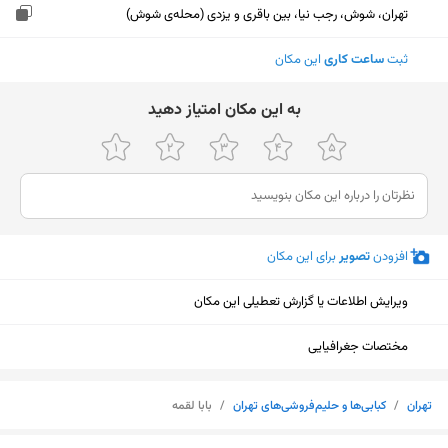
تهران، شوش، رجب نیا، بین باقری و یزدی (محله‌ی شوش)
ثبت
ساعت کاری
این مکان
ﺑﻪ اﯾﻦ ﻣﮑﺎن اﻣﺘﯿﺎز دﻫﯿﺪ
افزودن
تصویر
برای این مکان
ویرایش اطلاعات یا گزارش تعطیلی این مکان
مختصات جغرافیایی
تهران
/
کبابی‌ها و حلیم‌فروشی‌های تهران
/
بابا لقمه
نمایش نقشه