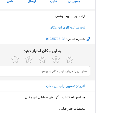
مسیریابی
ذخیره
ارسال
تماس
آزادشهر، شهید بهشتی
ثبت
ساعت کاری
این مکان
شماره تماس:
‎01735722133
ﺑﻪ اﯾﻦ ﻣﮑﺎن اﻣﺘﯿﺎز دﻫﯿﺪ
افزودن
تصویر
برای این مکان
ویرایش اطلاعات یا گزارش تعطیلی این مکان
مختصات جغرافیایی