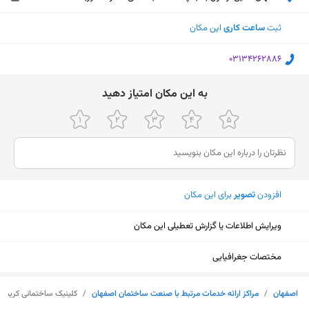
ثبت
ساعت کاری
این مکان
‎03134262886
ﺑﻪ اﯾﻦ ﻣﮑﺎن اﻣﺘﯿﺎز دﻫﯿﺪ
افزودن
تصویر
برای این مکان
ویرایش اطلاعات یا گزارش تعطیلی این مکان
مختصات جغرافیایی
نمایش نقشه
اصفهان
/
مراکز ارائه خدمات مرتبط با صنعت ساختمان اصفهان
/
کلینیک ساختمانی کریمی