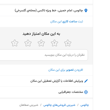
چالوس، امام خمینی، خط ویژه تاکسی (محله‌ی گلسرخی)
ثبت
ساعت کاری
این مکان
ﺑﻪ اﯾﻦ ﻣﮑﺎن اﻣﺘﯿﺎز دﻫﯿﺪ
افزودن
تصویر
برای این مکان
ویرایش اطلاعات یا گزارش تعطیلی این مکان
مختصات جغرافیایی
چالوس
/
شیرینی فروشی‌های چالوس
/
شیرینی صفاهان