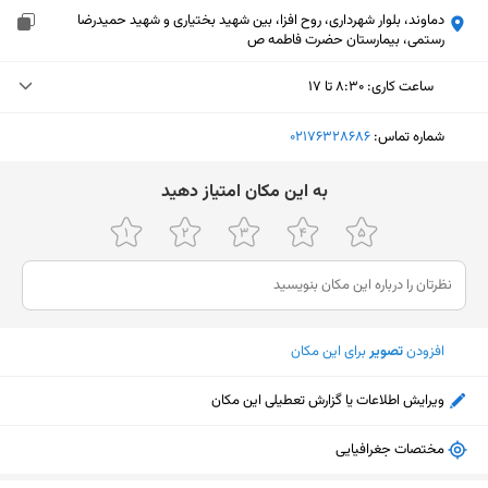
دماوند، بلوار شهرداری، روح افزا، بین شهید بختیاری و شهید حمیدرضا
رستمی، بیمارستان حضرت فاطمه ص
ساعت کاری
:
۸:۳۰ تا ۱۷
دوشنبه (امروز)
۸:۳۰ تا ۱۷
شماره تماس:
‎02176328686
سه‌شنبه
۸:۳۰ تا ۱۷
ﺑﻪ اﯾﻦ ﻣﮑﺎن اﻣﺘﯿﺎز دﻫﯿﺪ
چهارشنبه
۸:۳۰ تا ۱۷
پنجشنبه
۸:۳۰ تا ۱۷
جمعه
تعطیل
افزودن
تصویر
برای این مکان
شنبه
۸:۳۰ تا ۱۷
یکشنبه
۸:۳۰ تا ۱۷
ویرایش اطلاعات یا گزارش تعطیلی این مکان
نمایش نقشه
مختصات جغرافیایی