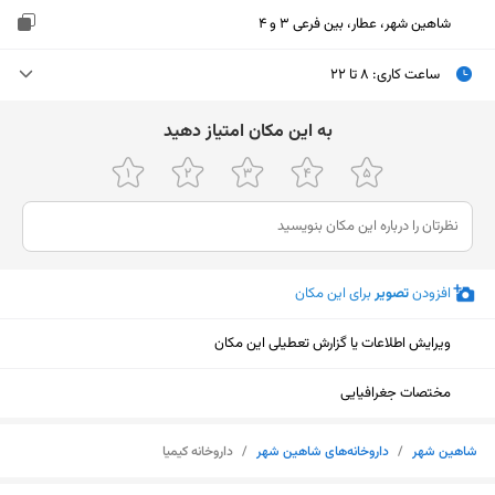
شاهین شهر، عطار، بین فرعی 3 و 4
ساعت کاری
:
۸ تا ۲۲
شنبه (امروز)
۸ تا ۲۲
ﺑﻪ اﯾﻦ ﻣﮑﺎن اﻣﺘﯿﺎز دﻫﯿﺪ
یکشنبه
۸ تا ۲۲
دوشنبه
۸ تا ۲۲
سه‌شنبه
۸ تا ۲۲
افزودن
تصویر
برای این مکان
چهارشنبه
۸ تا ۲۲
ویرایش اطلاعات یا گزارش تعطیلی این مکان
پنجشنبه
۸ تا ۲۲
جمعه
تعطیل
مختصات جغرافیایی
نمایش نقشه
شاهین شهر
/
داروخانه‌های شاهین شهر
/
داروخانه کیمیا