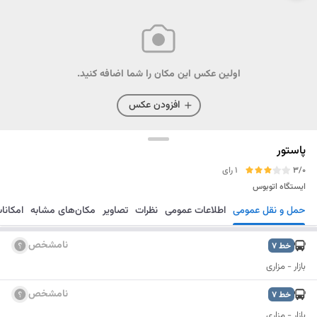
اولین عکس این مکان را شما اضافه کنید.
افزودن عکس
پاستور
3/0
1 رای
ایستگاه اتوبوس
حمل و نقل عمومی
اطلاعات عمومی
نظرات
تصاویر
مکان‌های مشابه
امکانا
مسیریابی
ذخیره
ارسال
نامشخص
خط
7
بازار - مزاری
نامشخص
خط
7
بازار - مزاری