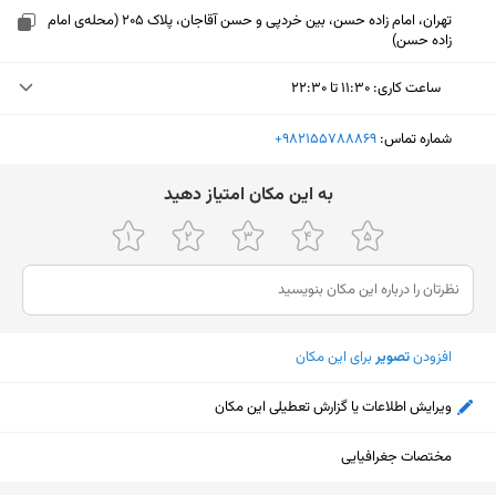
تهران، امام زاده حسن، بین خردپی و حسن آقاجان، پلاک 205 (محله‌ی امام
زاده حسن)
ساعت کاری
:
۱۱:۳۰ تا ۲۲:۳۰
یکشنبه (امروز)
۱۱:۳۰ تا ۲۲:۳۰
شماره تماس:
‎+982155788869
دوشنبه
۱۱:۳۰ تا ۲۲:۳۰
ﺑﻪ اﯾﻦ ﻣﮑﺎن اﻣﺘﯿﺎز دﻫﯿﺪ
سه‌شنبه
۱۱:۳۰ تا ۲۲:۳۰
چهارشنبه
۱۱:۳۰ تا ۲۲:۳۰
پنجشنبه
۱۱:۳۰ تا ۲۲:۳۰
افزودن
تصویر
برای این مکان
جمعه
۱۱:۳۰ تا ۲۲:۳۰
شنبه
۱۱:۳۰ تا ۲۲:۳۰
ویرایش اطلاعات یا گزارش تعطیلی این مکان
نمایش نقشه
مختصات جغرافیایی