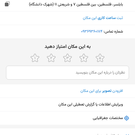
بابلسر، فلسطین، بین فلسطین 7 و شریعتی 11 (شهرک دانشگاه)
ثبت
ساعت کاری
این مکان
شماره تماس:
‎09369360174
ﺑﻪ اﯾﻦ ﻣﮑﺎن اﻣﺘﯿﺎز دﻫﯿﺪ
افزودن
تصویر
برای این مکان
ویرایش اطلاعات یا گزارش تعطیلی این مکان
مختصات جغرافیایی
نمایش نقشه