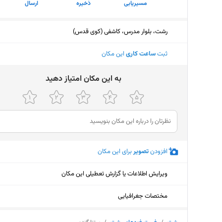
مسیریابی
ذخیره
ارسال
رشت، بلوار مدرس، کاشفی (کوی قدس)
ثبت
ساعت کاری
این مکان
ﺑﻪ اﯾﻦ ﻣﮑﺎن اﻣﺘﯿﺎز دﻫﯿﺪ
افزودن
تصویر
برای این مکان
ویرایش اطلاعات یا گزارش تعطیلی این مکان
مختصات جغرافیایی