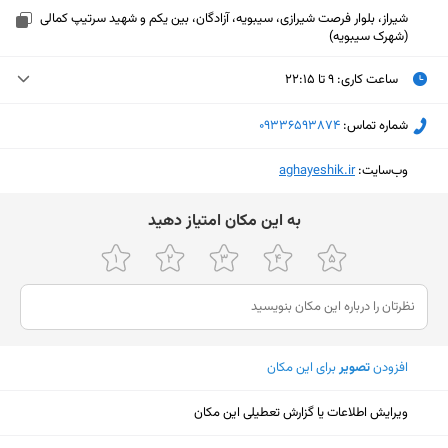
شیراز، بلوار فرصت شیرازی، سیبویه، آزادگان، بین یکم و شهید سرتیپ کمالی
(شهرک سیبویه)
ساعت کاری
:
۹ تا ۲۲:۱۵
یکشنبه (امروز)
۹ تا ۲۲:۱۵
شماره تماس:
‎09336593874
دوشنبه
۹ تا ۲۲:۱۵
وب‌سایت:
‎aghayeshik.ir
سه‌شنبه
۹ تا ۲۲:۱۵
ﺑﻪ اﯾﻦ ﻣﮑﺎن اﻣﺘﯿﺎز دﻫﯿﺪ
چهارشنبه
۹ تا ۲۲:۱۵
پنجشنبه
۹ تا ۲۲:۱۵
جمعه
۹ تا ۲۲:۱۵
شنبه
۹ تا ۲۲:۱۵
افزودن
تصویر
برای این مکان
نمایش نقشه
ویرایش اطلاعات یا گزارش تعطیلی این مکان