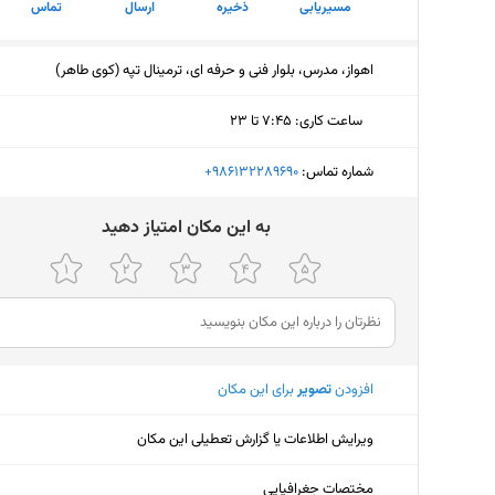
مسیریابی
ذخیره
ارسال
تماس
اهواز، مدرس، بلوار فنی و حرفه ای، ترمینال تپه (کوی طاهر)
ساعت کاری
:
۷:۴۵ تا ۲۳
دوشنبه (امروز)
۷:۴۵ تا ۲۳
شماره تماس:
‎+986132289690
سه‌شنبه
۷:۴۵ تا ۲۳
ﺑﻪ اﯾﻦ ﻣﮑﺎن اﻣﺘﯿﺎز دﻫﯿﺪ
چهارشنبه
۷:۴۵ تا ۲۳
پنجشنبه
۷:۴۵ تا ۲۳
جمعه
۹ تا ۲۱
افزودن
تصویر
برای این مکان
شنبه
۷:۴۵ تا ۲۳
یکشنبه
۷:۴۵ تا ۲۳
ویرایش اطلاعات یا گزارش تعطیلی این مکان
مختصات جغرافیایی