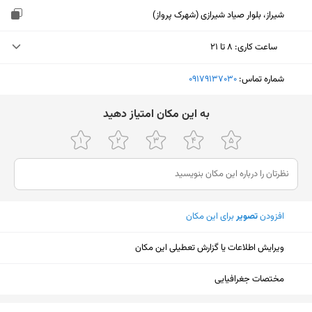
شیراز، بلوار صیاد شیرازی (شهرک پرواز)
ساعت کاری
:
۸ تا ۲۱
دوشنبه (امروز)
۸ تا ۲۱
شماره تماس:
‎09179137030
سه‌شنبه
۸ تا ۲۱
ﺑﻪ اﯾﻦ ﻣﮑﺎن اﻣﺘﯿﺎز دﻫﯿﺪ
چهارشنبه
۸ تا ۲۱
پنجشنبه
۸ تا ۲۱
جمعه
تعطیل
افزودن
تصویر
برای این مکان
شنبه
۸ تا ۲۱
یکشنبه
۸ تا ۲۱
ویرایش اطلاعات یا گزارش تعطیلی این مکان
مختصات جغرافیایی
نمایش نقشه