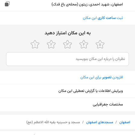
اصفهان، شهید احمدی، زیتون (محله‌ی باغ فدک)
ثبت
ساعت کاری
این مکان
ﺑﻪ اﯾﻦ ﻣﮑﺎن اﻣﺘﯿﺎز دﻫﯿﺪ
افزودن
تصویر
برای این مکان
ویرایش اطلاعات یا گزارش تعطیلی این مکان
مختصات جغرافیایی
اصفهان
/
مسجدهای اصفهان
/
مسجد و حسینیه بقیه الله الاعظم (عج)
نمایش نقشه