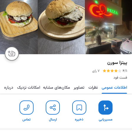
پیتزا سورن
4/1
7 رای
فست فود
اطلاعات عمومی
نظرات
تصاویر
مکان‌های مشابه
امکانات نزدیک
درباره
مسیریابی
ذخیره
ارسال
تماس
مسیریابی
ذخیره
ارسال
تماس