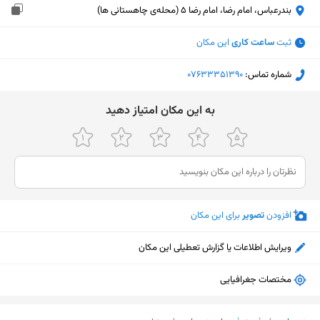
بندرعباس، امام رضا، امام رضا 5 (محله‌ی چاهستانی ها)
ثبت
ساعت کاری
این مکان
شماره تماس:
‎07633351390
ﺑﻪ اﯾﻦ ﻣﮑﺎن اﻣﺘﯿﺎز دﻫﯿﺪ
افزودن
تصویر
برای این مکان
ویرایش اطلاعات یا گزارش تعطیلی این مکان
مختصات جغرافیایی
نمایش نقشه