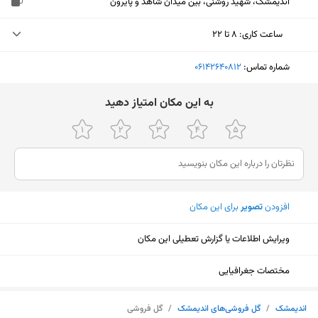
اندیمشک، شهید روشنی، بین میدان شاهد و پایرون
ساعت کاری
:
۸ تا ۲۲
یکشنبه (امروز)
۸ تا ۲۲
شماره تماس:
‎06142640812
دوشنبه
۸ تا ۲۲
ﺑﻪ اﯾﻦ ﻣﮑﺎن اﻣﺘﯿﺎز دﻫﯿﺪ
سه‌شنبه
۸ تا ۲۲
چهارشنبه
۸ تا ۲۲
پنجشنبه
۸ تا ۲۲
افزودن
تصویر
برای این مکان
جمعه
۸ تا ۲۲
شنبه
۸ تا ۲۲
ویرایش اطلاعات یا گزارش تعطیلی این مکان
مختصات جغرافیایی
نمایش نقشه
اندیمشک
/
گل فروشی‌های اندیمشک
/
گل فروشی