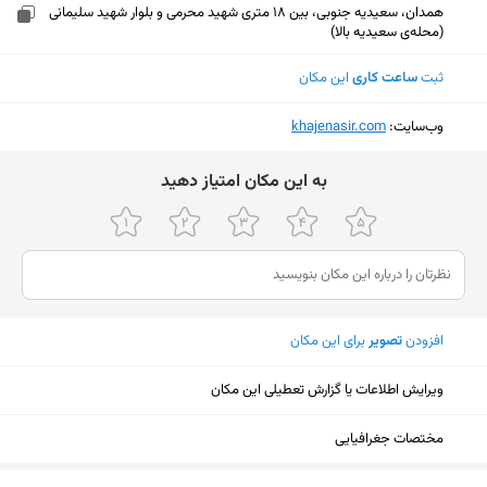
همدان، سعیدیه جنوبی، بین 18 متری شهید محرمی و بلوار شهید سلیمانی
(محله‌ی سعيدیه بالا)
ثبت
ساعت کاری
این مکان
وب‌سایت:
‎khajenasir.com
ﺑﻪ اﯾﻦ ﻣﮑﺎن اﻣﺘﯿﺎز دﻫﯿﺪ
افزودن
تصویر
برای این مکان
ویرایش اطلاعات یا گزارش تعطیلی این مکان
مختصات جغرافیایی
نمایش نقشه