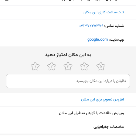
ثبت
ساعت کاری
این مکان
شماره تماس:
‎07137225376
وب‌سایت:
‎google.com
ﺑﻪ اﯾﻦ ﻣﮑﺎن اﻣﺘﯿﺎز دﻫﯿﺪ
افزودن
تصویر
برای این مکان
ویرایش اطلاعات یا گزارش تعطیلی این مکان
نمایش نقشه
مختصات جغرافیایی