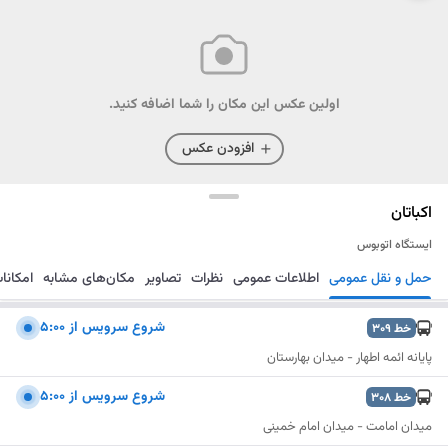
اولین عکس این مکان را شما اضافه کنید.
افزودن عکس
اکباتان
ایستگاه اتوبوس
حمل و نقل عمومی
اطلاعات عمومی
نظرات
تصاویر
مکان‌های مشابه
امکانا
مسیریابی
ذخیره
ارسال
شروع سرويس از 5:00
خط
309
پایانه ائمه اطهار - میدان بهارستان
شروع سرويس از 5:00
خط
308
میدان امامت - میدان امام خمینی