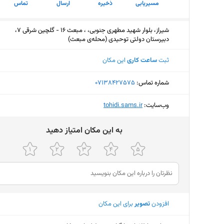
مسیریابی
ذخیره
ارسال
تماس
شیراز، بلوار شهید مطهری جنوبی، ، مبعث 16 - گلچین شرقی 7،
دبیرستان دولتی توحیدی (محله‌ی مبعث)
ثبت
ساعت کاری
این مکان
شماره تماس:
‎07138427575
وب‌سایت:
‎tohidi.sams.ir
ﺑﻪ اﯾﻦ ﻣﮑﺎن اﻣﺘﯿﺎز دﻫﯿﺪ
افزودن
تصویر
برای این مکان