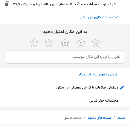
مشهد، بلوار احمدآباد، احمدآباد 14، طالقانی، بین طالقانی 8 و 10، پلاک 27/1
ثبت
ساعت کاری
این مکان
ﺑﻪ اﯾﻦ ﻣﮑﺎن اﻣﺘﯿﺎز دﻫﯿﺪ
افزودن
تصویر
برای این مکان
ویرایش اطلاعات یا گزارش تعطیلی این مکان
مختصات جغرافیایی
مشهد
/
مسجدهای مشهد
/
مسجد توفیق
نمایش نقشه