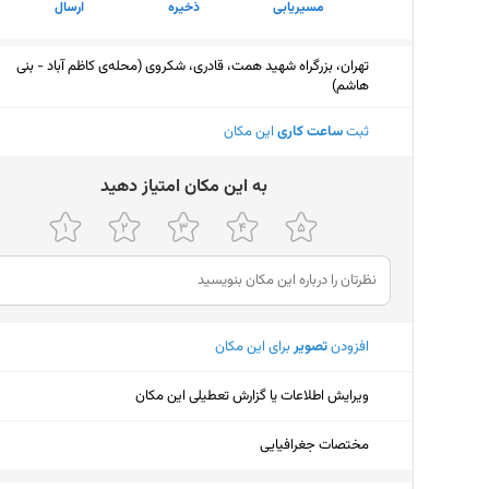
مسیریابی
ذخیره
ارسال
تهران، بزرگراه شهید همت، قادری، شکروی (محله‌ی کاظم آباد - بنی
هاشم)
ثبت
ساعت کاری
این مکان
ﺑﻪ اﯾﻦ ﻣﮑﺎن اﻣﺘﯿﺎز دﻫﯿﺪ
افزودن
تصویر
برای این مکان
ویرایش اطلاعات یا گزارش تعطیلی این مکان
مختصات جغرافیایی