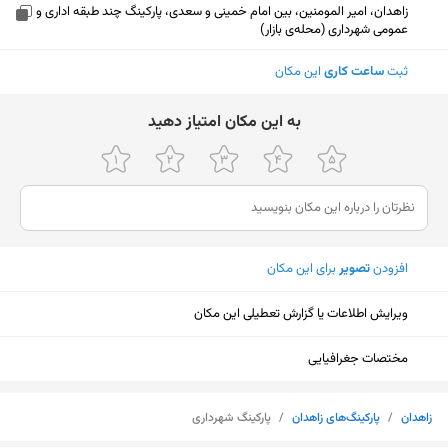
زاهدان، امیر المومنین، بین امام خمینی و سعدی، پارکینگ چند طبقه اداری و
عمومی شهرداری (محله‌ی بازار)
ثبت
ساعت کاری
این مکان
ﺑﻪ اﯾﻦ ﻣﮑﺎن اﻣﺘﯿﺎز دﻫﯿﺪ
افزودن
تصویر
برای این مکان
ویرایش اطلاعات یا گزارش تعطیلی این مکان
مختصات جغرافیایی
نمایش نقشه
زاهدان
/
پارکینگ‌های زاهدان
/
پارکینگ شهرداری