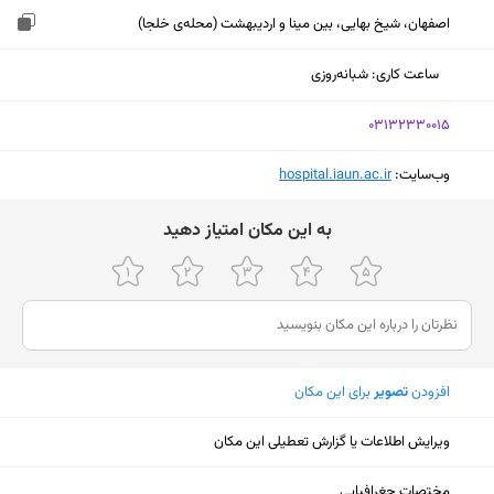
اصفهان، شیخ بهایی، بین مینا و اردیبهشت (محله‌ی خلجا)
ساعت کاری
:
شبانه‌روزی
‎03132330015
وب‌سایت:
‎hospital.iaun.ac.ir
ﺑﻪ اﯾﻦ ﻣﮑﺎن اﻣﺘﯿﺎز دﻫﯿﺪ
افزودن
تصویر
برای این مکان
ویرایش اطلاعات یا گزارش تعطیلی این مکان
نمایش نقشه
مختصات جغرافیایی