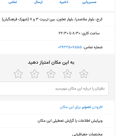
مسیریابی
ذخیره
ارسال
تماس
کرج، بلوار ملاصدرا، بلوار تعاون، بین تربیت 3 و 7 (شهرک فرهنگیان)
ساعت کاری
:
۸:۳۰ تا ۲۲:۳۰
یکشنبه (امروز)
۸:۳۰ تا ۲۲:۳۰
شماره تماس:
‎02632507555
دوشنبه
۸:۳۰ تا ۲۲:۳۰
ﺑﻪ اﯾﻦ ﻣﮑﺎن اﻣﺘﯿﺎز دﻫﯿﺪ
سه‌شنبه
۸:۳۰ تا ۲۲:۳۰
چهارشنبه
۸:۳۰ تا ۲۲:۳۰
پنجشنبه
۸:۳۰ تا ۲۲:۳۰
افزودن
تصویر
برای این مکان
جمعه
۸:۳۰ تا ۲۲:۳۰
شنبه
۸:۳۰ تا ۲۲:۳۰
ویرایش اطلاعات یا گزارش تعطیلی این مکان
مختصات جغرافیایی