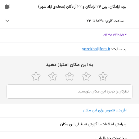
یزد، آزادگان، بین 24 آزادگان و 22 آزادگان (محله‌ی آزاد شهر)
ساعت کاری
:
۸:۳۰ تا ۲۳
دوشنبه (امروز)
۸:۳۰ تا ۲۳
‎09135742574
سه‌شنبه
۸:۳۰ تا ۲۳
وب‌سایت:
‎yazdkhalijfars.ir
چهارشنبه
۸:۳۰ تا ۲۳
ﺑﻪ اﯾﻦ ﻣﮑﺎن اﻣﺘﯿﺎز دﻫﯿﺪ
پنجشنبه
۸:۳۰ تا ۲۳
جمعه
۸:۳۰ تا ۲۲:۴۵
شنبه
۸:۳۰ تا ۲۳
یکشنبه
۸:۳۰ تا ۲۳
افزودن
تصویر
برای این مکان
ویرایش اطلاعات یا گزارش تعطیلی این مکان
نمایش نقشه
مختصات جغرافیایی