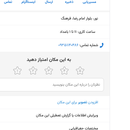
مسیریابی
ذخیره
ارسال
اینستاگرام
تماس
نور، بلوار امام رضا، فرهنگ
ساعت کاری
:
۱۱ تا ۱ بامداد
یکشنبه (امروز)
۱۱ تا ۱ بامداد
شماره تماس:
‎09351140486
دوشنبه
۱۱ تا ۱ بامداد
ﺑﻪ اﯾﻦ ﻣﮑﺎن اﻣﺘﯿﺎز دﻫﯿﺪ
سه‌شنبه
۱۱ تا ۱ بامداد
چهارشنبه
۱۱ تا ۱ بامداد
پنجشنبه
۱۱ تا ۱ بامداد
افزودن
تصویر
برای این مکان
جمعه
۲۲:۳۰ تا ۶:۳۰
شنبه
۱۱ تا ۱ بامداد
ویرایش اطلاعات یا گزارش تعطیلی این مکان
مختصات جغرافیایی