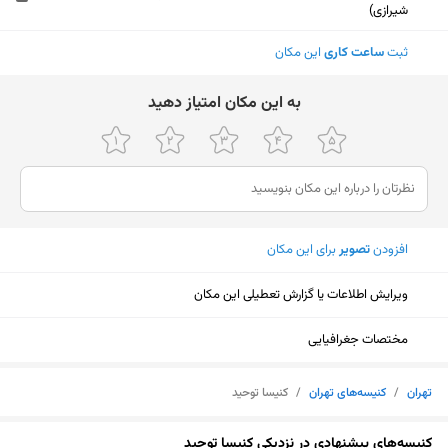
شیرازی)
ثبت
ساعت کاری
این مکان
ﺑﻪ اﯾﻦ ﻣﮑﺎن اﻣﺘﯿﺎز دﻫﯿﺪ
افزودن
تصویر
برای این مکان
ویرایش اطلاعات یا گزارش تعطیلی این مکان
مختصات جغرافیایی
تهران
/
کنیسه‌های تهران
/
کنیسا توحید
نمایش نقشه
کنیسه‌های پیشنهادی در نزدیکی کنیسا توحید