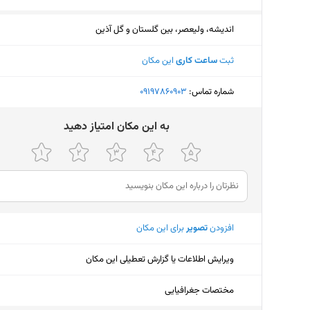
اندیشه، ولیعصر، بین گلستان و گل آذین
ثبت
ساعت کاری
این مکان
شماره تماس:
‎09197860903
ﺑﻪ اﯾﻦ ﻣﮑﺎن اﻣﺘﯿﺎز دﻫﯿﺪ
افزودن
تصویر
برای این مکان
ویرایش اطلاعات یا گزارش تعطیلی این مکان
مختصات جغرافیایی