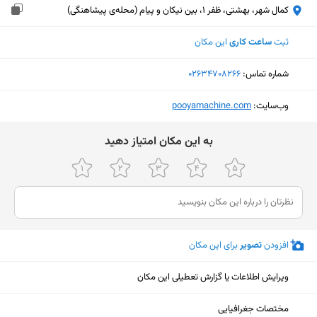
کمال شهر، بهشتی، ظفر 1، بین نیکان و پیام (محله‌ی پیشاهنگی)
ثبت
ساعت کاری
این مکان
شماره تماس:
‎02634708266
وب‌سایت:
‎pooyamachine.com
ﺑﻪ اﯾﻦ ﻣﮑﺎن اﻣﺘﯿﺎز دﻫﯿﺪ
افزودن
تصویر
برای این مکان
ویرایش اطلاعات یا گزارش تعطیلی این مکان
نمایش نقشه
مختصات جغرافیایی