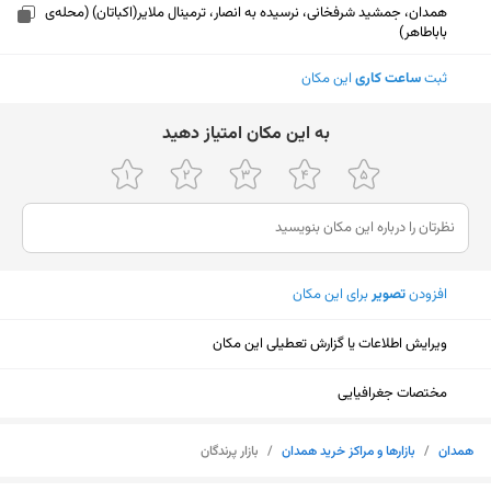
همدان، جمشید شرفخانی، نرسیده به انصار، ترمینال ملایر(اکباتان) (محله‌ی
باباطاهر)
ثبت
ساعت کاری
این مکان
ﺑﻪ اﯾﻦ ﻣﮑﺎن اﻣﺘﯿﺎز دﻫﯿﺪ
افزودن
تصویر
برای این مکان
ویرایش اطلاعات یا گزارش تعطیلی این مکان
مختصات جغرافیایی
نمایش نقشه
همدان
/
بازارها و مراکز خرید همدان
/
بازار پرندگان