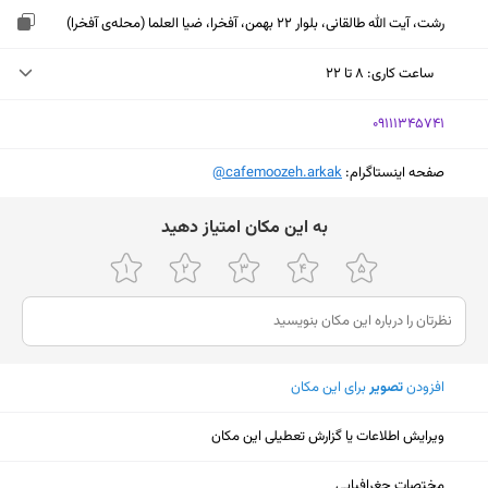
رشت، آیت الله طالقانی، بلوار 22 بهمن، آفخرا، ضیا العلما (محله‌ی آفخرا)
ساعت کاری
:
۸ تا ۲۲
چهارشنبه (امروز)
۸ تا ۲۲
‎09111345741
پنجشنبه
۸ تا ۲۲
صفحه اینستاگرام:
‎@cafemoozeh.arkak
جمعه
۸ تا ۲۲
ﺑﻪ اﯾﻦ ﻣﮑﺎن اﻣﺘﯿﺎز دﻫﯿﺪ
شنبه
۸ تا ۲۲
یکشنبه
۸ تا ۲۲
دوشنبه
۸ تا ۲۲
سه‌شنبه
۸ تا ۲۲
افزودن
تصویر
برای این مکان
ویرایش اطلاعات یا گزارش تعطیلی این مکان
نمایش نقشه
مختصات جغرافیایی