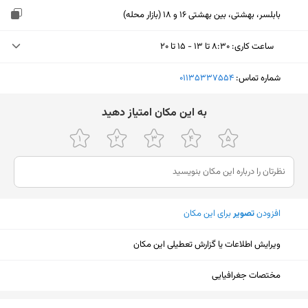
بابلسر، بهشتی، بین بهشتی 16 و 18 (بازار محله)
ساعت کاری
:
۸:۳۰ تا ۱۳ - ۱۵ تا ۲۰
یکشنبه (امروز)
۸:۳۰ تا ۱۳ - ۱۵ تا ۲۰
شماره تماس:
‎01135337554
دوشنبه
۸:۳۰ تا ۱۳ - ۱۵ تا ۲۰
ﺑﻪ اﯾﻦ ﻣﮑﺎن اﻣﺘﯿﺎز دﻫﯿﺪ
سه‌شنبه
۸:۳۰ تا ۱۳ - ۱۵ تا ۲۰
چهارشنبه
۸:۳۰ تا ۱۳ - ۱۵ تا ۲۰
پنجشنبه
۸:۳۰ تا ۱۳ - ۱۵ تا ۲۰
افزودن
تصویر
برای این مکان
جمعه
تعطیل
شنبه
۸:۳۰ تا ۱۳ - ۱۵ تا ۲۰
ویرایش اطلاعات یا گزارش تعطیلی این مکان
مختصات جغرافیایی
نمایش نقشه