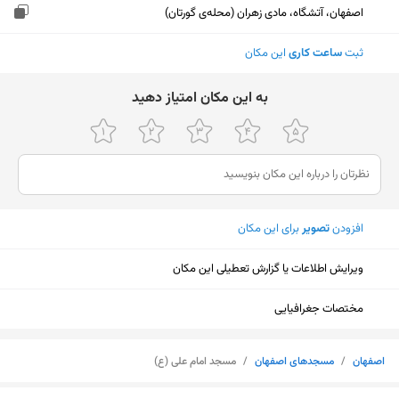
اصفهان، آتشگاه، مادی زهران (محله‌ی گورتان)
ثبت
ساعت کاری
این مکان
ﺑﻪ اﯾﻦ ﻣﮑﺎن اﻣﺘﯿﺎز دﻫﯿﺪ
افزودن
تصویر
برای این مکان
ویرایش اطلاعات یا گزارش تعطیلی این مکان
مختصات جغرافیایی
اصفهان
/
مسجدهای اصفهان
/
مسجد امام علی (ع)
نمایش نقشه