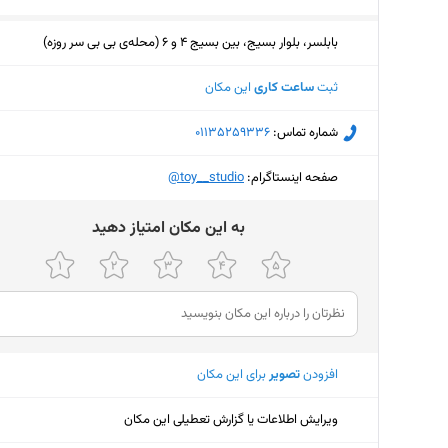
بابلسر، بلوار بسیج، بین بسیج 4 و 6 (محله‌ی بی بی سر روزه)
ثبت
ساعت کاری
این مکان
شماره تماس:
‎01135259336
صفحه اینستاگرام:
‎@toy__studio
ﺑﻪ اﯾﻦ ﻣﮑﺎن اﻣﺘﯿﺎز دﻫﯿﺪ
افزودن
تصویر
برای این مکان
ویرایش اطلاعات یا گزارش تعطیلی این مکان