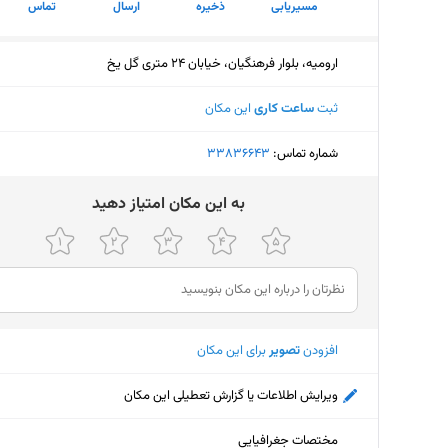
مسیریابی
ذخیره
ارسال
تماس
ارومیه، بلوار فرهنگیان، خیابان 24 متری گل یخ
ثبت
ساعت کاری
این مکان
شماره تماس:
‎33836643
ﺑﻪ اﯾﻦ ﻣﮑﺎن اﻣﺘﯿﺎز دﻫﯿﺪ
افزودن
تصویر
برای این مکان
ویرایش اطلاعات یا گزارش تعطیلی این مکان
مختصات جغرافیایی