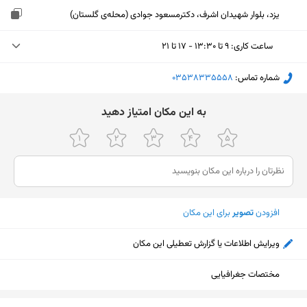
یزد، بلوار شهیدان اشرف، دکترمسعود جوادی (محله‌ی گلستان)
ساعت کاری
:
۹ تا ۱۳:۳۰ - ۱۷ تا ۲۱
دوشنبه (امروز)
۹ تا ۱۳:۳۰ - ۱۷ تا ۲۱
شماره تماس:
‎03538335558
سه‌شنبه
۹ تا ۱۳:۳۰ - ۱۷ تا ۲۱
ﺑﻪ اﯾﻦ ﻣﮑﺎن اﻣﺘﯿﺎز دﻫﯿﺪ
چهارشنبه
۹ تا ۱۳:۳۰ - ۱۷ تا ۲۱
پنجشنبه
۹ تا ۱۳:۳۰ - ۱۷ تا ۲۱
جمعه
تعطیل
افزودن
تصویر
برای این مکان
شنبه
۹ تا ۱۳:۳۰ - ۱۷ تا ۲۱
یکشنبه
۹ تا ۱۳:۳۰ - ۱۷ تا ۲۱
ویرایش اطلاعات یا گزارش تعطیلی این مکان
مختصات جغرافیایی
نمایش نقشه