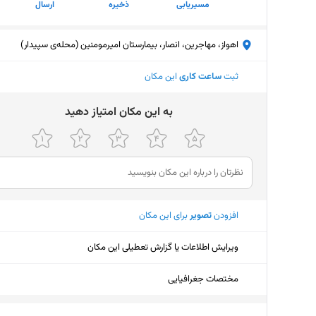
مسیریابی
ذخیره
ارسال
اهواز، مهاجرین، انصار، بیمارستان امیرمومنین (محله‌ی سپیدار)
ثبت
ساعت کاری
این مکان
ﺑﻪ اﯾﻦ ﻣﮑﺎن اﻣﺘﯿﺎز دﻫﯿﺪ
افزودن
تصویر
برای این مکان
ویرایش اطلاعات یا گزارش تعطیلی این مکان
مختصات جغرافیایی