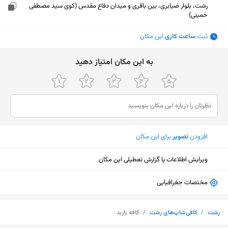
رشت، بلوار ضیابری، بین باقری و میدان دفاع مقدس (کوی سید مصطفی
خمینی)
ثبت
ساعت کاری
این مکان
ﺑﻪ اﯾﻦ ﻣﮑﺎن اﻣﺘﯿﺎز دﻫﯿﺪ
افزودن
تصویر
برای این مکان
ویرایش اطلاعات یا گزارش تعطیلی این مکان
مختصات جغرافیایی
نمایش نقشه
رشت
/
کافی‌شاپ‌های رشت
/
کافه باربد