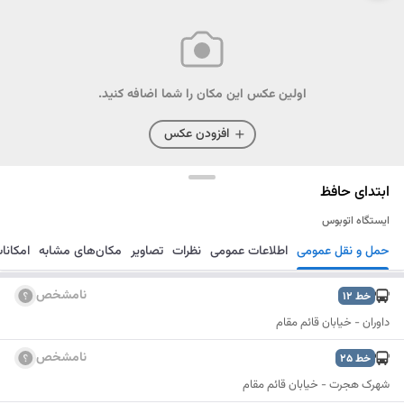
اولین عکس این مکان را شما اضافه کنید.
افزودن عکس
ابتدای حافظ
ایستگاه اتوبوس
حمل و نقل عمومی
اطلاعات عمومی
نظرات
تصاویر
مکان‌های مشابه
امکانا
مسیریابی
ذخیره
ارسال
نامشخص
خط
12
داوران - خیابان قائم مقام
نامشخص
خط
25
شهرک هجرت - خیابان قائم مقام