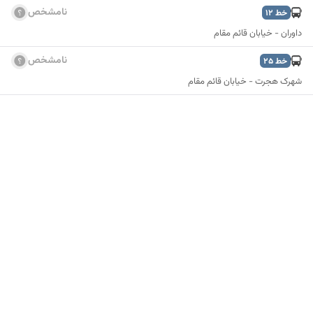
نامشخص
خط
12
داوران - خیابان قائم مقام
نامشخص
خط
25
شهرک هجرت - خیابان قائم مقام
نمایش نقشه