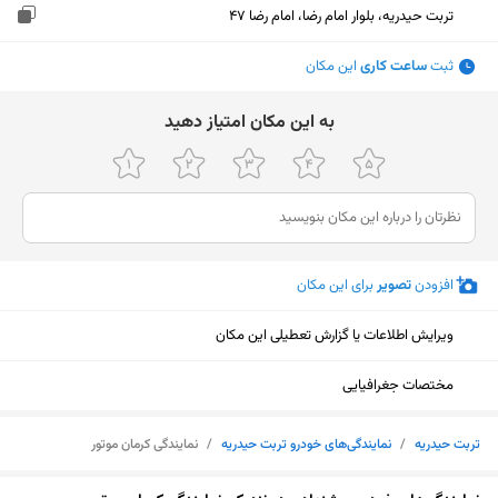
تربت حیدریه، بلوار امام رضا، امام رضا 47
ثبت
ساعت کاری
این مکان
ﺑﻪ اﯾﻦ ﻣﮑﺎن اﻣﺘﯿﺎز دﻫﯿﺪ
افزودن
تصویر
برای این مکان
ویرایش اطلاعات یا گزارش تعطیلی این مکان
مختصات جغرافیایی
تربت حیدریه
/
نمایندگی‌های خودرو تربت حیدریه
/
نمایندگی کرمان موتور
نمایش نقشه