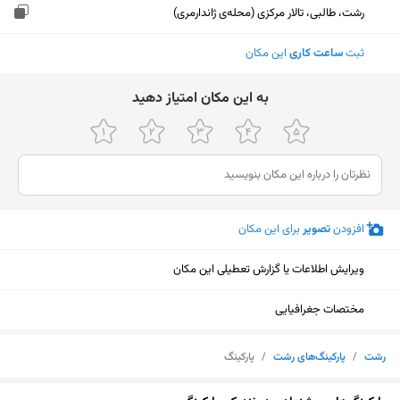
رشت، طالبی، تالار مرکزی (محله‌ی ژاندارمری)
ثبت
ساعت کاری
این مکان
ﺑﻪ اﯾﻦ ﻣﮑﺎن اﻣﺘﯿﺎز دﻫﯿﺪ
افزودن
تصویر
برای این مکان
ویرایش اطلاعات یا گزارش تعطیلی این مکان
مختصات جغرافیایی
رشت
/
پارکینگ‌های رشت
/
پارکینگ
نمایش نقشه