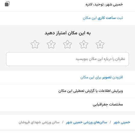
خمینی شهر، توحید، لادره
ثبت
ساعت کاری
این مکان
ﺑﻪ اﯾﻦ ﻣﮑﺎن اﻣﺘﯿﺎز دﻫﯿﺪ
افزودن
تصویر
برای این مکان
ویرایش اطلاعات یا گزارش تعطیلی این مکان
مختصات جغرافیایی
خمینی شهر
/
سالن‌های ورزشی خمینی شهر
/
سالن ورزشی شهدای فروشان
نمایش نقشه