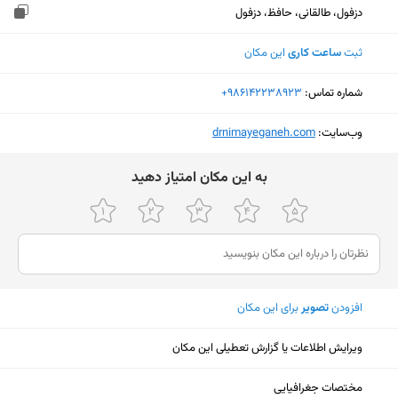
دزفول، طالقانی، حافظ، دزفول
ثبت
ساعت کاری
این مکان
شماره تماس:
‎+986142238923
وب‌سایت:
‎drnimayeganeh.com
ﺑﻪ اﯾﻦ ﻣﮑﺎن اﻣﺘﯿﺎز دﻫﯿﺪ
افزودن
تصویر
برای این مکان
ویرایش اطلاعات یا گزارش تعطیلی این مکان
نمایش نقشه
مختصات جغرافیایی